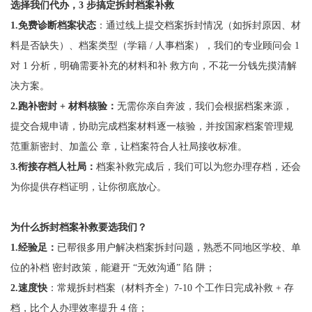
选择我们代办，3 步搞定拆封档案补救
1.
免费诊断档案状态
：通过线上提交档案拆封情况（如拆封原因、材
料是否缺失）、档案类型（学籍 / 人事档案），我们的专业顾问会 1
对 1 分析，明确需要补充的材料和补 救方向，不花一分钱先摸清解
决方案。
2.
跑补密封 + 材料核验
：
无需你亲自奔波，我们会根据档案来源，
提交合规申请，协助完成档案材料逐一核验，并按国家档案管理规
范重新密封、加盖公 章，让档案符合人社局接收标准。
3.
衔接存档人社局
：
档案补救完成后，我们可以为您办理存档，还会
为你提供存档证明，让你彻底放心。
为什么拆封档案补救要选我们？
1.经验足
：
已帮很多用户解决档案拆封问题，熟悉不同地区学校、单
位的补档 密封政策，能避开 “无效沟通” 陷 阱；
2.速度快
：常规拆封档案（材料齐全）7-10 个工作日完成补救 + 存
档，比个人办理效率提升 4 倍；