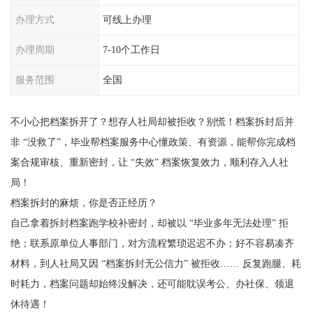
办理方式
可线上办理
办理周期
7-10个工作日
服务范围
全国
不小心把档案拆开了？想存人社局却被拒收？别慌！档案拆封后并
非 “没救了”，毕业帮档案服务中心懂政策、有资源，能帮你完成档
案合规审核、重新密封，让 “失效” 档案恢复效力，顺利存入人社
局！
档案拆封的麻烦，你是否正经历？
自己拿着拆封档案跑学校补密封，却被以 “毕业多年无法处理” 拒
绝；联系原单位人事部门，对方流程繁琐迟迟不办；好不容易凑齐
材料，到人社局又因 “档案拆封无公信力” 被拒收…… 反复跑腿、耗
时耗力，档案问题却始终没解决，还可能耽误考公、办社保、领退
休待遇！