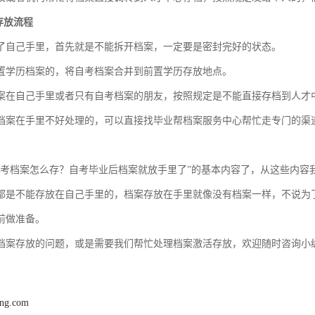
存放流程
了自己手里，首先就是不能拆开档案，一定要是密封完好的状态。
置学历档案的，将自考档案合并到前置学历存放地点。
案在自己手里或者只有自考档案的朋友，按照规定是不能直接存档到人才
档案在手里不好处理的，可以直接找毕业帮档案服务中心帮忙走专门的渠
考档案怎么存？自考毕业后档案就放手里了”的基本内容了，从这些内容
都是不能存放在自己手里的，档案存放在手里就像没有档案一样，不说为
前做准备。
档案存放的问题，或是需要我们帮忙处理档案激活存放，欢迎随时咨询小
ang.com