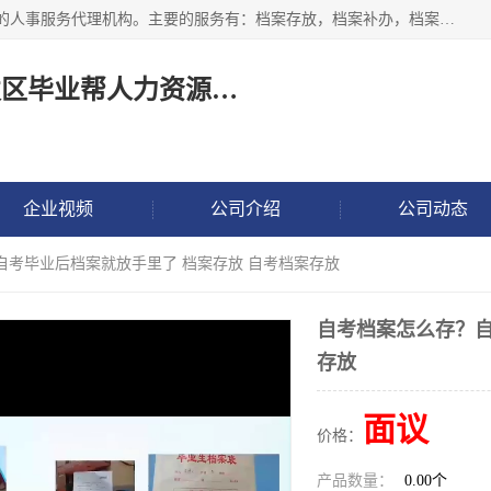
长沙毕业帮人力资源咨询有限责任公司是一家拥有8年多经验的人事服务代理机构。主要的服务有：档案存放，档案补办，档案激活，档案查询，档案查找，档案托管，档案调取，档案异地代办，档案异常处理 等；提供毕业档案处理、人事档案服务、商务代理代办、个人档案等服务，同时办事过程全程与客户沟通，确保真实、安全、可靠！
长沙高新技术产业开发区毕业帮人力资源咨询有限责任公司
企业视频
公司介绍
公司动态
自考毕业后档案就放手里了 档案存放 自考档案存放
自考档案怎么存？自
存放
面议
价格：
产品数量：
0.00个