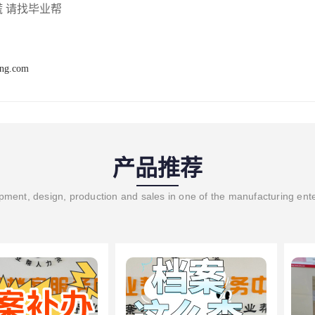
慌
请找毕业帮
ang.com
产品推荐
ment, design, production and sales in one of the manufacturing ent