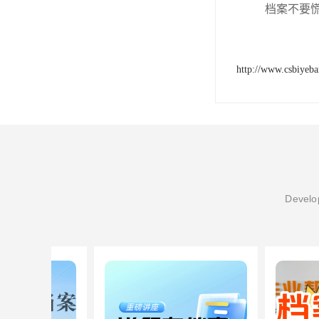
档案不要
http://www.csbiyeb
Develop