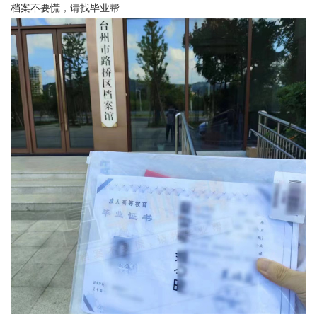
档案不要慌，请找毕业帮