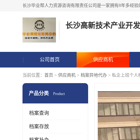
公司首页
供应商机
当前位置：
首页
>
供应商机
>
档案异地代办
> 私企上班个人
产品分类
Product
档案查询
档案存放
档案补办