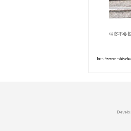
档案不要
http://www.csbiyeb
Develop