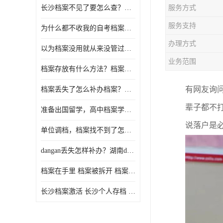
长沙档案不见了要怎么查？档案查询 档案补办
服务方式
服务支持
为什么都不收我的自考档案？自考档案怎么存档？
办理方式
以为档案没用就从来没管过，现在要用档案该怎么办？
业务范围
档案存放有什么方法？档案在手里为什么不能用
有网友询
档案丢失了怎么补办档案？湖南档案补办 档案补办方法
辈子都不
准备出国留学，高中档案学校发给我了怎么办？
说落户是
单位调档，档案找不到了怎么办？
dangan丢失怎样补办？湖南dangan丢失补办流程介绍！
档案在手里 档案被拆开 档案补办 档案问题一站式服务
长沙档案激活 长沙个人存档 长沙档案存档