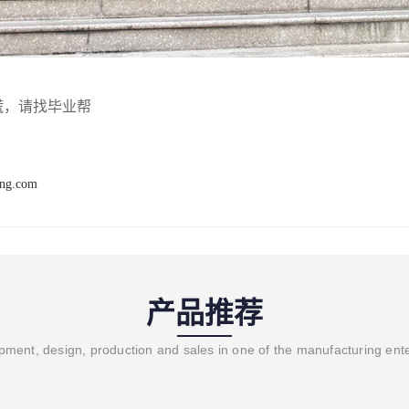
慌，请找毕业帮
ang.com
产品推荐
ment, design, production and sales in one of the manufacturing ent