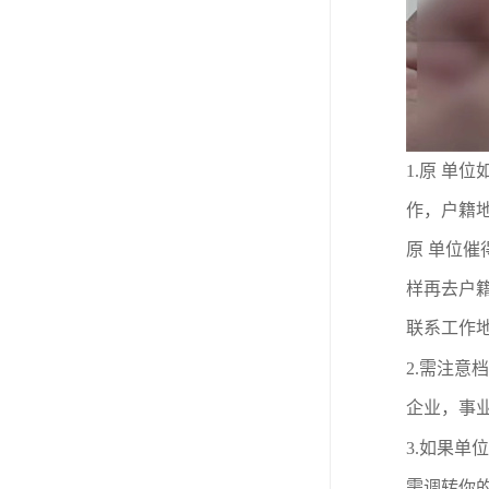
1.
原 单位
作，户籍
原 单位
样再去户
联系工作
2.
需注意档
企业
，事
3.
如果单位
需调转你