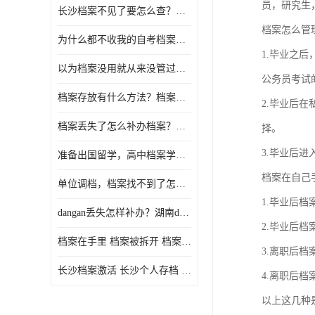
员，研究生
长沙档案不见了要怎么查？档案查询 档案补办
档案怎么管
为什么都不收我的自考档案？自考档案怎么存档？
1.毕业之
以为档案没用就从来没管过，现在要用档案该怎么办？
公务员考试
档案存放有什么方法？档案在手里为什么不能用
2.毕业后
档案丢失了怎么补办档案？湖南档案补办 档案补办方法
择。
3.毕业后
准备出国留学，高中档案学校发给我了怎么办？
档案在自己
单位调档，档案找不到了怎么办？
1.毕业后
dangan丢失怎样补办？湖南dangan丢失补办流程介绍！
2.毕业后
档案在手里 档案被拆开 档案补办 档案问题一站式服务
3.离职后
长沙档案激活 长沙个人存档 长沙档案存档
4.离职后
以上这几种