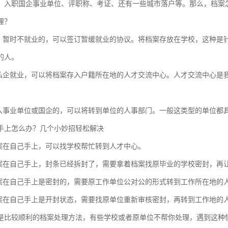
，入职国企事业单位、评职称、考证、还有一些城市落户等。那么，档案
理？
后，暂时不就业的，可以签订暂缓就业的协议。将档案存放在学校，这种是
的人。
在私企就业，可以将档案存入户籍所在地的人才交流中心。人才交流中心是
进入事业单位或国企的，可以将转到单位的人事部门。一般这类型的单位都
手上怎么办？几个小妙招轻松解决
档案在自己手上，可以找学校帮忙转到人才中心。
档案在自己手上，封条已经拆封了，需要拿着档案找原毕业的学校密封，再
档案在自己手上是密封的，需要原工作单位公对公的形式转到工作所在地的
档案在自己手上是开封状态，需要找原单位重新审核密封，再转到工作地的
是比较顺利的档案处理方法，有些学校或者原单位不帮你处理，遇到这种