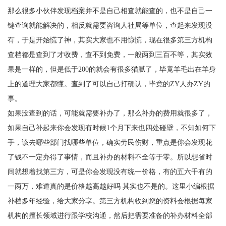
那么很多小伙伴发现档案并不是自己相查就能查的，也不是自己一
键查询就能解决的，相反就需要咨询人社局等单位，查起来发现没
有，于是开始慌了神，其实大家也不用惊慌，现在很多第三方机构
查档都是查到了才收费，查不到免费，一般两到三百不等，其实效
果是一样的，但是低于
200
的就会有很多猫腻了，毕竟羊毛出在羊身
上的道理大家都懂。查到了可以自己打确认，毕竟的
ZY
人办
ZY
的
事。
如果没查到的话，可能就需要补办了，那么补办的费用就很多了，
如果自己补起来你会发现有时候
1
个月下来也四处碰壁，不知如何下
手，该去哪些部门找哪些单位，确实劳民伤财，重点是你会发现花
了钱不一定办得了事情，而且补办的材料不全等于零。所以想省时
间就想着找第三方，可是你会发现没有统一价格，有的五六千有的
一两万，难道真的是价格越高越好吗 其实也不是的。这里小编根据
补档多年经验，给大家分享。第三方机构收到您的资料会根据每家
机构的擅长领域进行跟学校沟通，然后把需要准备的补办材料全部