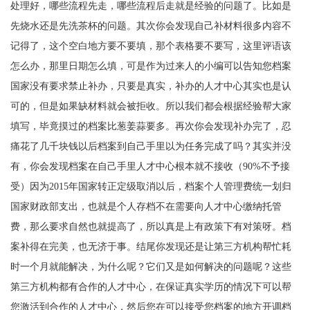
处理好，哪些流程先走，哪些流程后走就是经验的问题了。比如是
先烧水还是先洗茶杯的问题。其次你会发现自己补材料很多内容不
记得了，这个空白地方要不要填，那个表格要不要写，这里评语该
怎么办，那里日期怎么填，可是作为过来人的小编可以告知您档案
国家没有要求禁止补办，只要是真实，补办的人才中心其实也是认
可的，但是如果缺材料就会被拒收。所以我们都会根据经验帮大家
填写，毕竟摸过的档案比葱姜蒜要多。再次你会发现补办完了，忍
痛花了几千块钱以后档案到自己手里以为任务完成了吗？其实并没
有，你会发现档案在自己手里人才中心根本就不接收（
90%
不予接
受）因为
2015
年国家转正定级取消以后，档案个人管理费统一划归
国家财政部支出，也就是个人存档不在需要向人才中心缴纳托管
费，那么要求自然也就提高了，所以真是上有政策下有对策呀。档
案补得在完美，也无济于事。结尾你发现还是让第三方机构帮忙耗
时一个月就能解决，为什么呢？它们又是如何解决的问题呢？这些
第三方机构都有合作的人才中心，在保证真实学历的情况下可以帮
您激活到合作的人才中心，然后您在可以接受您档案的地方开调档