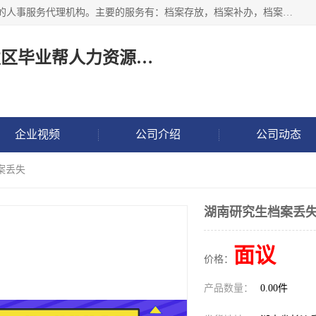
长沙毕业帮人力资源咨询有限责任公司是一家拥有8年多经验的人事服务代理机构。主要的服务有：档案存放，档案补办，档案激活，档案查询，档案查找，档案托管，档案调取，档案异地代办，档案异常处理 等；提供毕业档案处理、人事档案服务、商务代理代办、个人档案等服务，同时办事过程全程与客户沟通，确保真实、安全、可靠！
长沙高新技术产业开发区毕业帮人力资源咨询有限责任公司
企业视频
公司介绍
公司动态
案丢失
湖南研究生档案丢
面议
价格：
产品数量：
0.00件