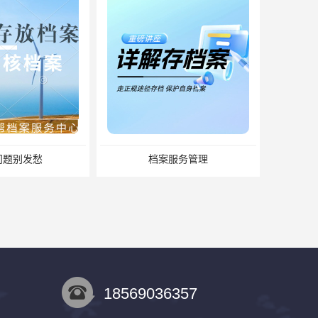
服务管理
缺失怎么办？补办流程来了
18569036357