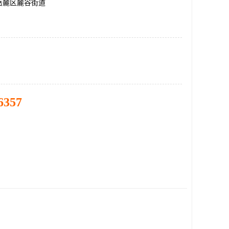
岳麓区麓谷街道
6357