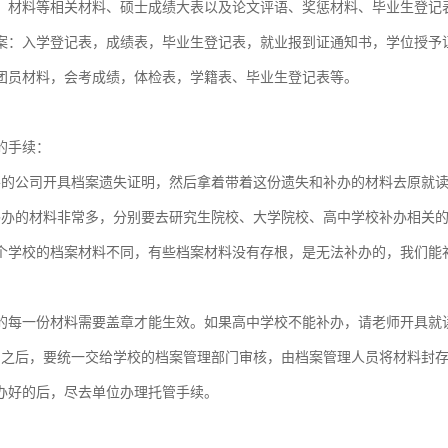
、材料等相关材料、硕士成绩大表以及论文评语、奖惩材料、毕业生登记
案：入学登记表，成绩表，毕业生登记表，就业报到证通知书，学位授予
团员材料，会考成绩，体检表，学籍表、毕业生登记表等。
的手续：
要的公司开具档案遗失证明，然后拿着带着这份遗失和补办的材料去原就
补办的材料非常多，分别要去研究生院校、大学院校、高中学校补办相关
个学校的档案材料不同，有些档案材料没有存根，是无法补办的，我们能
的每一份材料需要盖章才能生效。如果高中学校不能补办，请老师开具就
了之后，要统一交给学校的档案管理部门审核，由档案管理人员将材料封
办好的后，尽去单位办理托管手续。