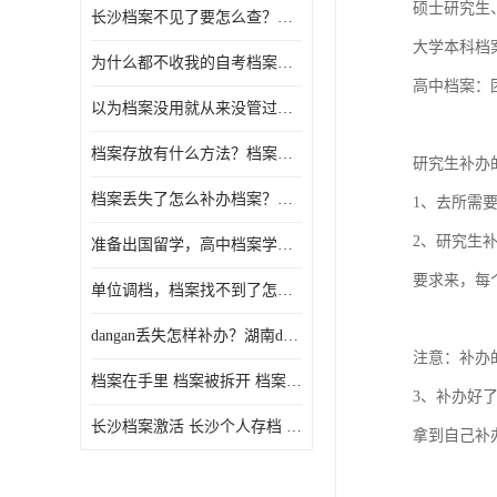
硕士研究生
长沙档案不见了要怎么查？档案查询 档案补办
大学本科档
为什么都不收我的自考档案？自考档案怎么存档？
高中档案：
以为档案没用就从来没管过，现在要用档案该怎么办？
档案存放有什么方法？档案在手里为什么不能用
研究生补办
档案丢失了怎么补办档案？湖南档案补办 档案补办方法
1、去所需
2、研究生
准备出国留学，高中档案学校发给我了怎么办？
要求来，每
单位调档，档案找不到了怎么办？
dangan丢失怎样补办？湖南dangan丢失补办流程介绍！
注意：补办
档案在手里 档案被拆开 档案补办 档案问题一站式服务
3、补办好
长沙档案激活 长沙个人存档 长沙档案存档
拿到自己补